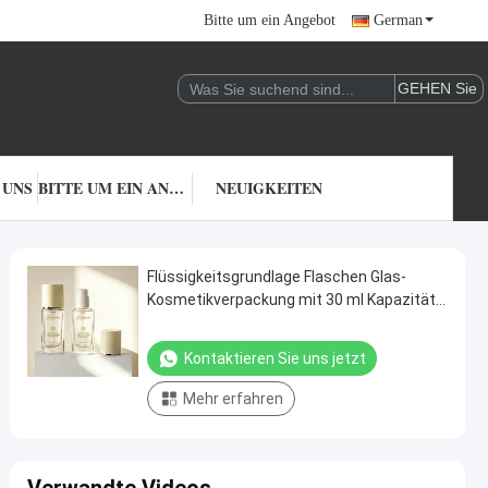
Bitte um ein Angebot
German
 UNS
BITTE UM EIN ANGEBOT
NEUIGKEITEN
Flüssigkeitsgrundlage Flaschen Glas-
Kosmetikverpackung mit 30 ml Kapazität
anpassbarer Druck und langlebiger
undichtem Design
Kontaktieren Sie uns jetzt
Mehr erfahren