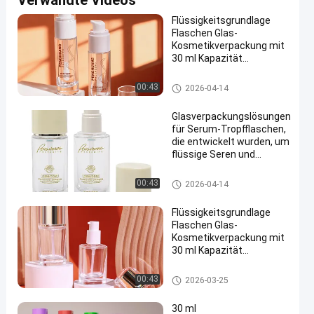
Verwandte Videos
Flüssigkeitsgrundlage
Flaschen Glas-
Kosmetikverpackung mit
30 ml Kapazität
anpassbarer Druck und
langlebiger undichtem
Flaschen der flüssigen Grundi
00:43
2026-04-14
Design
erung
Glasverpackungslösungen
für Serum-Tropfflaschen,
die entwickelt wurden, um
flüssige Seren und
Kosmetikprodukte
effizient zu schützen und
Flaschen der flüssigen Grundie
00:43
2026-04-14
zu dosieren
rung
Flüssigkeitsgrundlage
Flaschen Glas-
Kosmetikverpackung mit
30 ml Kapazität
anpassbarer Druck und
langlebiger undichtem
Flaschen der flüssigen Grundi
00:43
2026-03-25
Design
erung
30 ml