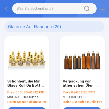
Glasrolle Auf Flaschen
(26)
Schönheit, die Mini
Verpackung von
Glass Roll On Bottles
ätherischen Ölen in
12ml für das Parfüm
Glasflaschen für
Preis:
0.15USD~0.342USD
Preis:
0.2-0.5 USD/PCS
verpackt das goldene
DHL-Versand
MOQ:
500~500000pcs
MOQ:
10000PCS
Funkeln verpackt
Holen Sie sich aktuelle Preis
Holen Sie sich aktuelle Preis