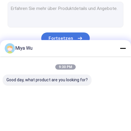
Sprühflasche aus Plastik
Öl-Tropfenzähler-Glas-Flasche
Boston Glasflaschen
Fortsetzen
Serum-Tropfflaschen
Miya Wu
Flaschen der flüssigen Grundierung
Unsere Kategorien
9:30 PM
Lotions-Glas-Flaschen
Good day, what product are you looking for?
Creme-Glasgefäße
Kosmetischer Verpackensatz
Glasrolle auf Flaschen
Kunststoffgehäuse-
Kunststoffgehäuse-
Schaumkunsts
Opalglasflasche
Flaschen
Gläser
Flasche