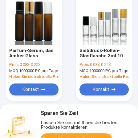
Parfüm-Serum, das
Siebdruck-Rollen-
Amber Glass
Glasflasche 3ml 10ml
Essential Oil Bottle
15ml mit Rollen-Ball
Preis:
0.08$-0.22$
Preis:
0.08$-0.22$
8ml mit Rollen-Ball-
MOQ:
1000000 PC pro Tage
MOQ:
1000000 PC pro Tage
Kappe verpackt
Holen Sie sich aktuelle Preis
Holen Sie sich aktuelle Preis
Kontakt
Kontakt
Sparen Sie Zeit
Lassen Sie uns mit Ihnen die besten
Produkte kontaktieren.