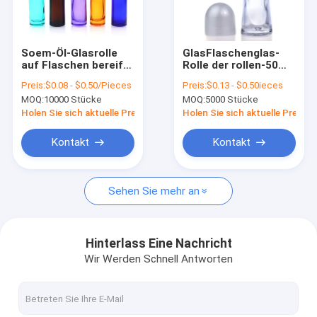
Werksbesichtigung
Qualitätskontrolle
Soem-Öl-Glasrolle
GlasFlaschenglas-
auf Flaschen bereifte
Rolle der rollen-50ml
Kontakt mit uns
10ml mit
auf Parfümflaschen
Preis:
$0.08 - $0.50/Pieces
Preis:
$0.13 - $0.50ieces
Goldsplitter-weißer
für ätherische Öle
MOQ:
10000 Stücke
MOQ:
5000 Stücke
schwarzer
Neuigkeiten
Abdeckung
Holen Sie sich aktuelle Preis
Holen Sie sich aktuelle Preis
Bitte um ein Angebot
Kontakt
Kontakt
Sehen Sie mehr an
Kunststoffgehäuse-Flaschen
Kunststoffgehäuse-Gläser
Hinterlass Eine Nachricht
Wir Werden Schnell Antworten
Schaumkunststoff-Flasche
Plastiklotions-Flasche