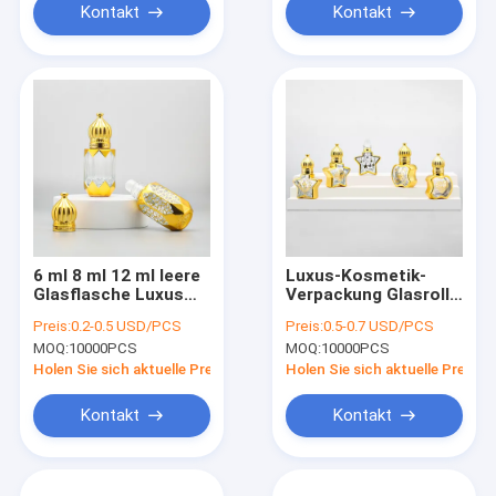
Kontakt
Kontakt
6 ml 8 ml 12 ml leere
Luxus-Kosmetik-
Glasflasche Luxus
Verpackung Glasrolle
Kosmetik
auf Flaschen mit
Preis:
0.2-0.5 USD/PCS
Preis:
0.5-0.7 USD/PCS
Verpackung Behälter
Goldkappe
MOQ:
10000PCS
MOQ:
10000PCS
Parfum ätherisches
Parfümrolle Behälter
Öl Flasche
Holen Sie sich aktuelle Preis
Holen Sie sich aktuelle Preis
Kontakt
Kontakt