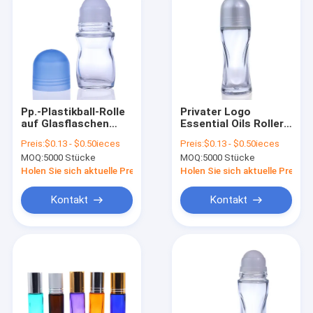
Pp.-Plastikball-Rolle
Privater Logo
auf Glasflaschen
Essential Oils Roller
50ML für ätherische
Glass füllt mit
Preis:
$0.13 - $0.50ieces
Preis:
$0.13 - $0.50ieces
Öle
Plastikball ab
MOQ:
5000 Stücke
MOQ:
5000 Stücke
Holen Sie sich aktuelle Preis
Holen Sie sich aktuelle Preis
Kontakt
Kontakt
Zu Hause
Produkte
Über uns