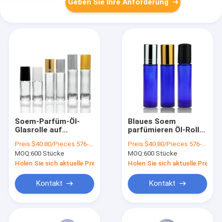
Geben Sie Ihre Anforderung
Soem-Parfüm-Öl-
Blaues Soem
Glasrolle auf
parfümieren Öl-Rolle
Flaschen-
auf Rollen-Ball-
Preis:
$40.80/Pieces 576-5759 Pieces
Preis:
$40.80/Pieces 576-5759 Pieces
Überwurfmutter-
Flasche der
MOQ:
600 Stücke
MOQ:
600 Stücke
Rollen-Ball-Flasche
Flaschen-
Überwurfmutter-
Holen Sie sich aktuelle Preis
Holen Sie sich aktuelle Preis
10ml
Kontakt
Kontakt