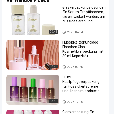
Verwandte Videos
Glasverpackungslösungen
für Serum-Tropfflaschen,
die entwickelt wurden, um
flüssige Seren und
Kosmetikprodukte
effizient zu schützen und
Flaschen der flüssigen Grundie
00:43
2026-04-14
zu dosieren
rung
Flüssigkeitsgrundlage
Flaschen Glas-
Kosmetikverpackung mit
30 ml Kapazität
anpassbarer Druck und
langlebiger undichtem
Flaschen der flüssigen Grundi
00:43
2026-03-25
Design
erung
30 ml
Hautpflegeverpackung
für Flüssigkeitscreme
und -lotion mit robustem
Kosmetikbehälter
Flaschen der flüssigen Grundi
00:25
2025-12-16
erung
Glasverpackung für