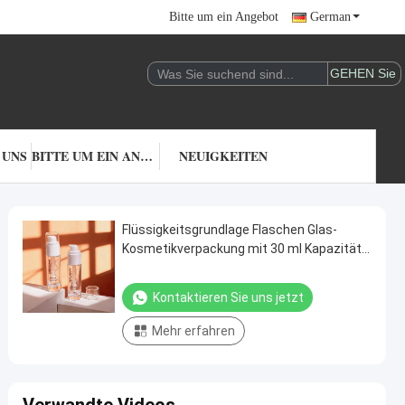
Bitte um ein Angebot
German
 UNS
BITTE UM EIN ANGEBOT
NEUIGKEITEN
Flüssigkeitsgrundlage Flaschen Glas-
Kosmetikverpackung mit 30 ml Kapazität
anpassbarer Druck und langlebiger
undichtem Design
Kontaktieren Sie uns jetzt
Mehr erfahren