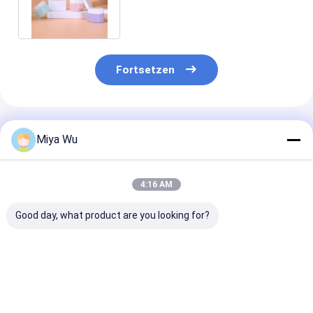
malender Farbe der
Plastikkappe
Fortsetzen
Empfohlene Produkte
Miya Wu
4:16 AM
Good day, what product are you looking for?
Individuelle
Individuelle Creme-
Weiß/Transpare
Cremegläser aus
Glasbehälter für
Glas-Creme-Ti
Glas für runde
Lippenbalsam in
perfekt für Ihr
Gesichtscreme,
Weiß/Transparent/Individuell
Luxus-
Augencreme,
mit individuellem
Hautpflegelini