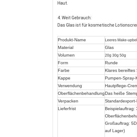
Haut.
4. Weit Gebrauch:
Das Glas ist für kosmetische Lotionscr
Produkt-Name
Leeres Make-upbeh
Material
Glas
Volumen
20g 30g 50g
Form
Runde
Farbe
Klares bereifte
Kappe
Pumpen-Spray-K
Verwendung
Hautpflege-Crem
Oberflächenbehandlung
Das heiße Stempe
Verpacken
Standardexport-
Lieferfrist
Beispielauftrag
Oberflächenbeh
Großauftrag: 5D
auf Lager)