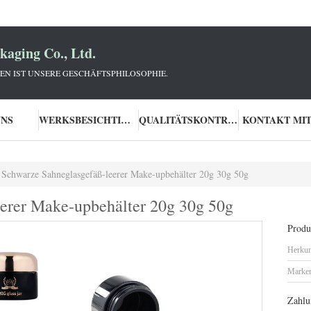
aging Co., Ltd.
N IST UNSERE GESCHÄFTSPHILOSOPHIE.
UNS
WERKSBESICHTIGUNG
QUALITÄTSKONTROLLE
KONTAKT MIT
Schwarze Sahneglasgefäß-leerer Make-upbehälter 20g 30g 50g
erer Make-upbehälter 20g 30g 50g
Produk
Herkun
Marke
Zahlu