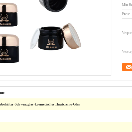
Min Be
Preis:
Verpac
Versor
eme
pbehälter-Schwarzglas-kosmetisches Hautcreme-Glas