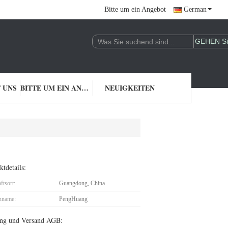
Bitte um ein Angebot
German
 UNS
BITTE UM EIN ANGEBOT
NEUIGKEITEN
tdetails:
ftsort:
Guangdong, China
nname:
PengHuang
ng und Versand AGB: