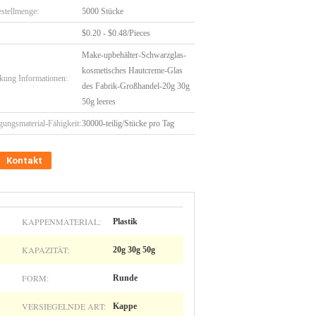
stellmenge:
5000 Stücke
$0.20 - $0.48/Pieces
Make-upbehälter-Schwarzglas-
kosmetisches Hautcreme-Glas
kung Informationen:
des Fabrik-Großhandel-20g 30g
50g leeres
gungsmaterial-Fähigkeit:
30000-teilig/Stücke pro Tag
Kontakt
KAPPENMATERIAL:
Plastik
KAPAZITÄT:
20g 30g 50g
FORM:
Runde
VERSIEGELNDE ART:
Kappe