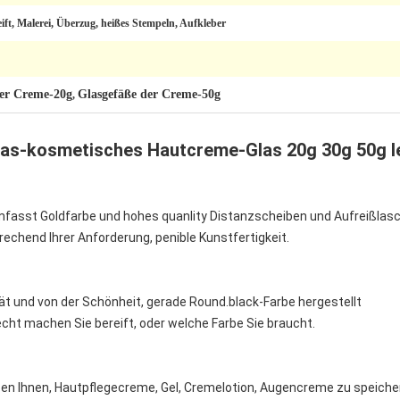
ift, Malerei, Überzug, heißes Stempeln, Aufkleber
der Creme-20g
Glasgefäße der Creme-50g
,
as-kosmetisches Hautcreme-Glas 20g 30g 50g l
mfasst Goldfarbe und hohes quanlity Distanzscheiben und Aufreißlas
echend Ihrer Anforderung, penible Kunstfertigkeit.
ät und von der Schönheit, gerade Round.black-Farbe hergestellt
ht machen Sie bereift, oder welche Farbe Sie braucht.
en Ihnen, Hautpflegecreme, Gel, Cremelotion, Augencreme zu speichern,