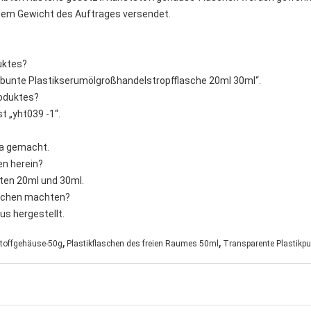
dem Gewicht des Auftrages versendet.
uktes?
„bunte Plastikserumölgroßhandelstropfflasche 20ml 30ml“.
roduktes?
t „yht039 -1“.
na gemacht.
en herein?
äten 20ml und 30ml.
laschen machten?
us hergestellt.
,
,
toffgehäuse-50g
Plastikflaschen des freien Raumes 50ml
Transparente Plastikp