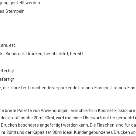
gung gestellt werden
ßes Stempeln
are, etc.
n, Siebdruck-Drucken, beschichtet, bereift
fertigt
fertigt
e, die, klare fest machende verpackende Lotions-Flasche, Lotions-F
ne breite Palette von Anwendungen, einschließlich Kosmetik, skincar
ndelstropfflasche 20ml 30ml, wird mit einer Überwurfmutter gemacht 
on Drucken besonders angefertigt werden kann. Die Flaschen sind für 
nk ihr 20ml und der Kapazität 30ml ideal. Kundengebundenes Drucken