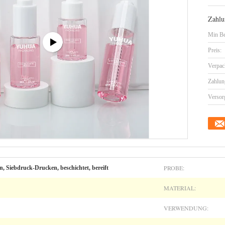
Zahlu
Min Be
Preis:
Verpac
Zahlun
Versor
PROBE:
n, Siebdruck-Drucken, beschichtet, bereift
MATERIAL:
VERWENDUNG: