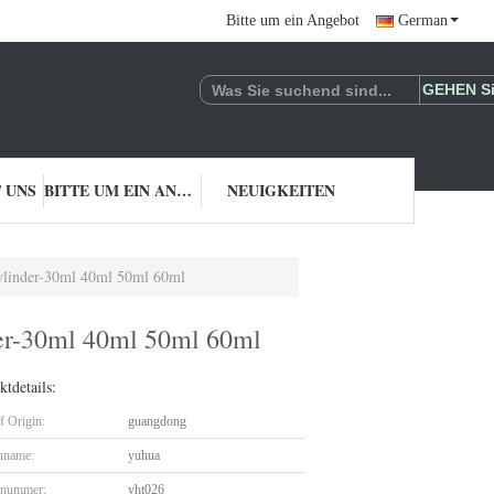
Bitte um ein Angebot
German
 UNS
BITTE UM EIN ANGEBOT
NEUIGKEITEN
Zylinder-30ml 40ml 50ml 60ml
der-30ml 40ml 50ml 60ml
tdetails:
f Origin:
guangdong
nname:
yuhua
lnummer:
yht026