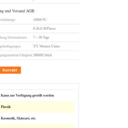
ng und Versand AGB:
stellmenge:
10000 PC
0.28-0.38/Pieces
kung Informationen:
7 ~ 30 Tage
gsbedingungen:
T/T, Western Union
gungsmaterial-Fähigkeit:
300000 Stück
Kontakt
Kann zur Verfügung gestellt werden
Plastik
Kosmetik, Skincare, etc.