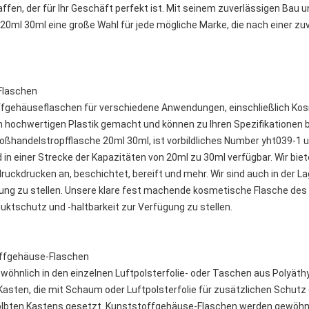
affen, der für Ihr Geschäft perfekt ist. Mit seinem zuverlässigen Bau u
0ml 30ml eine große Wahl für jede mögliche Marke, die nach einer zuv
Flaschen
ffgehäuseflaschen für verschiedene Anwendungen, einschließlich Kosm
hochwertigen Plastik gemacht und können zu Ihren Spezifikationen 
ßhandelstropfflasche 20ml 30ml, ist vorbildliches Number yht039-1 
n einer Strecke der Kapazitäten von 20ml zu 30ml verfügbar. Wir biet
ruckdrucken an, beschichtet, bereift und mehr. Wir sind auch in der
ügung zu stellen. Unsere klare fest machende kosmetische Flasche de
ktschutz und -haltbarkeit zur Verfügung zu stellen.
ffgehäuse-Flaschen
nlich in den einzelnen Luftpolsterfolie- oder Taschen aus Polyäthyl
Kasten, die mit Schaum oder Luftpolsterfolie für zusätzlichen Schut
ölbten Kastens gesetzt. Kunststoffgehäuse-Flaschen werden gewöhnli