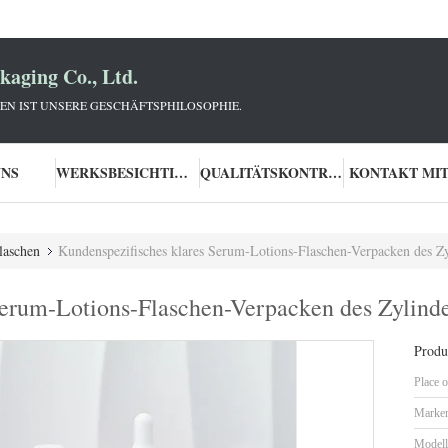
aging Co., Ltd.
N IST UNSERE GESCHÄFTSPHILOSOPHIE.
UNS
WERKSBESICHTIGUNG
QUALITÄTSKONTROLLE
KONTAKT MIT
laschen
Kundenspezifisches klares Serum-Lotions-Flaschen-Verpacken des 
Serum-Lotions-Flaschen-Verpacken des Zylin
Produk
Place o
Marke
Model