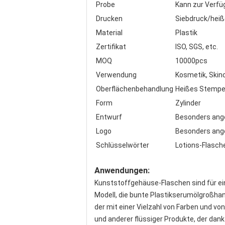
Probe
Kann zur Verfü
Drucken
Siebdruck/hei
Material
Plastik
Zertifikat
ISO, SGS, etc.
MOQ
10000pcs
Verwendung
Kosmetik, Skinc
Oberflächenbehandlung
Heißes Stempel
Form
Zylinder
Entwurf
Besonders ange
Logo
Besonders ange
Schlüsselwörter
Lotions-Flasch
Anwendungen:
Kunststoffgehäuse-Flaschen sind für ei
Modell, die bunte Plastikserumölgroßha
der mit einer Vielzahl von Farben und v
und anderer flüssiger Produkte, der da