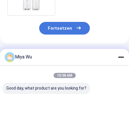
300ml 360ml 500ml
Fortsetzen
Empfohlene Produkte
Miya Wu
10:38 AM
Good day, what product are you looking for?
Anpassbare
Individuell bedruckte
Toner-das
umweltfreundliche
Kunststoffverpackungsflaschen
Kunststoffgeh
Kunststoffverpackungsflaschen
in verschiedenen
des Make-up8
mit hoher
Größen mit
füllt heißes
Schlagfestigkeit für
Auslaufschutz für
stempelndes