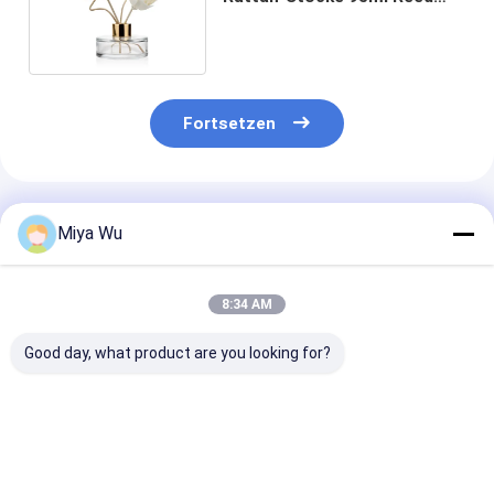
Diffuser Glass Bottle With
Fortsetzen
Empfohlene Produkte
Miya Wu
8:34 AM
Good day, what product are you looking for?
Runden-Reed
Aroma, das
130ml dekorat
Diffuser Bottle
Glasflasche des
Anti Reed Diff
Clears DIY MSDS
Diffusor-150ml mit
Bottles korrod
55ml Ersatz
Stopper und
mit Überwurfm