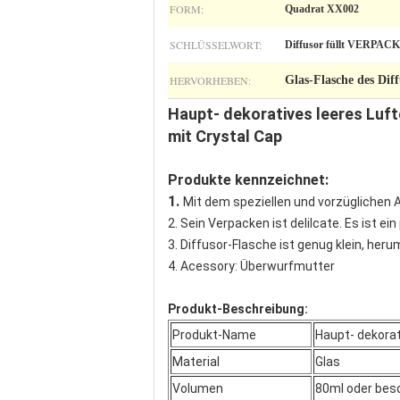
FORM:
Quadrat XX002
SCHLÜSSELWORT:
Diffusor füllt VERPAC
HERVORHEBEN:
Glas-Flasche des Dif
Haupt- dekoratives leeres Luft
mit Crystal Cap
Produkte kennzeichnet:
1.
Mit dem speziellen und vorzüglichen A
2. Sein Verpacken ist delilcate. Es ist e
3. Diffusor-Flasche ist genug klein, her
4. Acessory: Überwurfmutter
Produkt-Beschreibung:
Produkt-Name
Haupt- dekorat
Material
Glas
Volumen
80ml oder bes