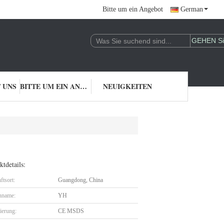
Bitte um ein Angebot
German
 UNS
BITTE UM EIN ANGEBOT
NEUIGKEITEN
tdetails:
ftsort:
Guangdong, China
nname:
YH
zierung:
CE MSDS