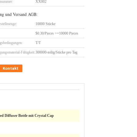
lnummer:
XX002
ng und Versand AGB:
stellmenge:
10000 Stücke
$0.30/Pieces >=10000 Pieces
gsbedingungen:
T/T
gungsmaterial-Fähigkeit:
300000-teilig/Stücke pro Tag
Kontakt
d Diffuser Bottle mit Crystal Cap