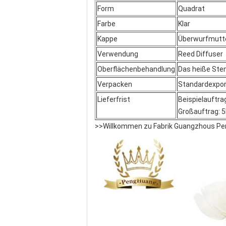
Form
Quadrat
Farbe
Klar
Kappe
Überwurfmutt
Verwendung
Reed Diffuser
Oberflächenbehandlung
Das heiße Stem
Verpacken
Standardexpor
Lieferfrist
Beispielauftra
Großauftrag: 
>>Willkommen zu Fabrik Guangzhous P