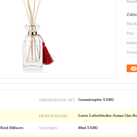
Model
Zahlu
Min Be
Preis:
Zahlun
Versor
VERSIEGELNDE ART:
Gummistopfen XX002
PRODUKTNAME:
Leeres Lufterfrischer-Aroma Glas-Ree
VOLUMEN:
eed Diffusers
80ml XX002