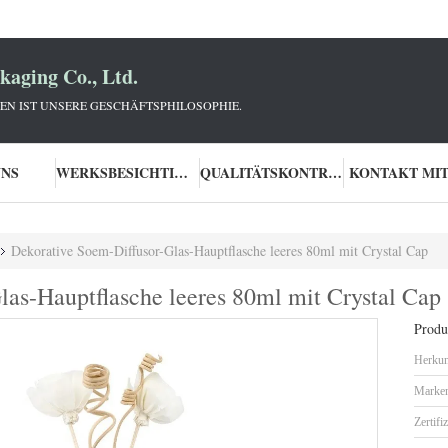
aging Co., Ltd.
N IST UNSERE GESCHÄFTSPHILOSOPHIE.
UNS
WERKSBESICHTIGUNG
QUALITÄTSKONTROLLE
KONTAKT MIT
Dekorative Soem-Diffusor-Glas-Hauptflasche leeres 80ml mit Crystal Cap
las-Hauptflasche leeres 80ml mit Crystal Cap
Produk
Herkun
Marke
Zertifi