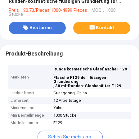
Runden-kosmetische flüssigen Grundierung für
Frauen F129
Preis：$0.70/Pieces 1000-4999 Pieces
MOQ：1000
Stücke
Bestpreis
Kontakt
Produkt-Beschreibung
Runde kosmetische Glasflasche F129
,
Markieren
Flasche F129 der flüssigen
Grundierung
,
30 ml-Runden-Glasbehälter F129
Herkunftsort
Guangdong, China
Lieferzeit
12 Arbeitstage
Markenname
Yuhua
Min Bestellmenge
1000 Stücke
Modellnummer
F129
Sehen Sie mehr an