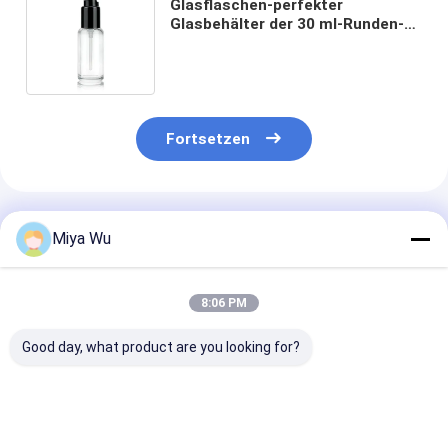
Glasflaschen-perfekter
Glasbehälter der 30 ml-Runden-
kosmetische flüssigen
Grundierung für Frauen F129
Fortsetzen
Empfohlene Produkte
Miya Wu
8:06 PM
Good day, what product are you looking for?
30ml / 1oz Leere rote
Runde Glascreme
Flüssigkeitsgr
Gradient Glas
Lotion Flaschen
Flaschen Glas