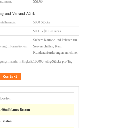
lnummer:
SSL60
ng und Versand AGB:
stellmenge:
5000 Stücke
$0.11 - $0.19/Pieces
Sichere Kartone und Paletten für
kung Informationen:
Seeverschiffen; Kann
Kundenanforderungen annehmen
gungsmaterial-Fähigkeit:
100000-teilig/Stücke pro Tag
Kontakt
 Boston
s 60ml blaues Boston
s Boston