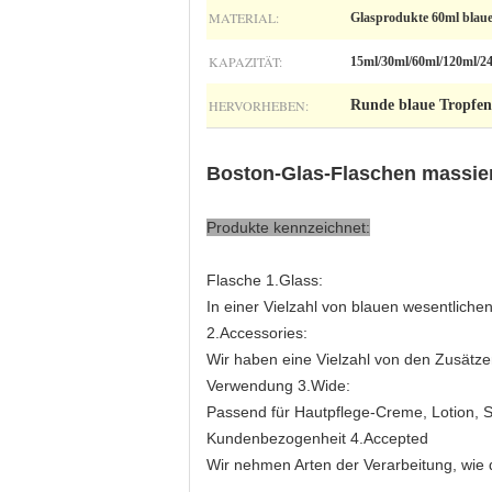
MATERIAL:
Glasprodukte 60ml blau
KAPAZITÄT:
15ml/30ml/60ml/120ml/2
HERVORHEBEN:
Runde blaue Tropfen
Boston-Glas-Flaschen massier
Produkte kennzeichnet:
Flasche 1.Glass:
In einer Vielzahl von blauen wesentlichen
2.Accessories:
Wir haben eine Vielzahl von den Zusät
Verwendung 3.Wide:
Passend für Hautpflege-Creme, Lotion, S
Kundenbezogenheit 4.Accepted
Wir nehmen Arten der Verarbeitung, wie d