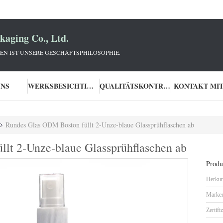
aging Co., Ltd.
N IST UNSERE GESCHÄFTSPHILOSOPHIE.
UNS
WERKSBESICHTIGUNG
QUALITÄTSKONTROLLE
KONTAKT MIT
Rundes Glas ODM Boston füllt 2-Unze-blaue Glassprühflaschen ab
lt 2-Unze-blaue Glassprühflaschen ab
Produk
Herkun
Marke
Zertifi