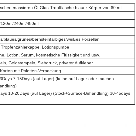
schen massieren Öl-Glas-Tropfflasche blauer Körper von 60 ml
/120ml/240ml/480ml
s/blaues/grünes/bernsteinfarbiges/weißes Porzellan
, Tropfenzählerkappe, Lotionspumpe
e, Lotion, Serum, kosmetische Flüssigkeit und usw.
eln, Goldstempeln, Siebdruck, privater Aufkleber
Karton mit Paletten-Verpackung
: 3Days 7-15Days (auf Lager) (keine auf Lager oder machen
andlung)
Days 10-20Days (auf Lager) (Stock+Surface-Behandlung) 30-45days
)