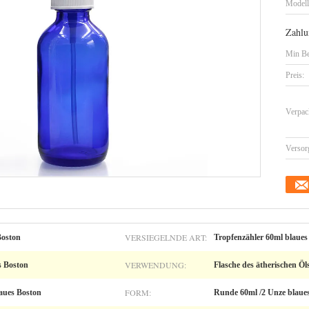
Model
Zahlu
Min Be
Preis:
Verpac
Versor
VERSIEGELNDE ART:
Boston
Tropfenzähler 60ml blaues
VERWENDUNG:
s Boston
Flasche des ätherischen Öl
FORM:
aues Boston
Runde 60ml /2 Unze blaue