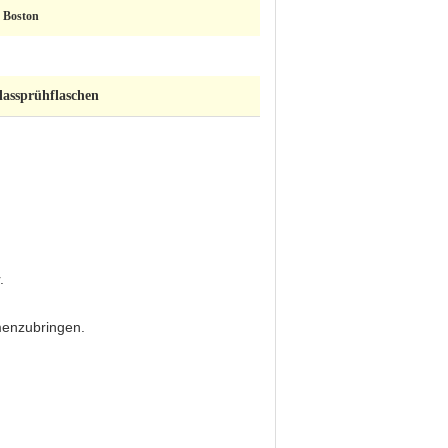
s Boston
lassprühflaschen
.
menzubringen.