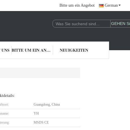
Bitte um ein Angebot
German
 UNS
BITTE UM EIN ANGEBOT
NEUIGKEITEN
tdetails:
ftsort:
Guangdong, China
nname:
YH
zierung:
MSDS CE