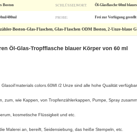
SCHLÜSSELWORT:
es Boston
Öl-Glasflasche 60ml blaue
PROBE:
40ml/480ml
Frei zur Verfügung gestellt
zähler-Boston-Glas-Flaschen
Glas-Flaschen ODM Boston
2-Unze-blaue G
,
,
en Öl-Glas-Tropfflasche blauer Körper von 60 ml
 Glasoil'materials colors.60Ml /2 Unze sind alle hohe Qualität verfügbar
zen, zum, wie Kappen, von Tropfenzählerkappen, Pumpe, Spray zusam
erum, kosmetische Flüssigkeit und etc.
ie Malerei an, bereift, Seidensiebung, das heiße Stempeln, etc.