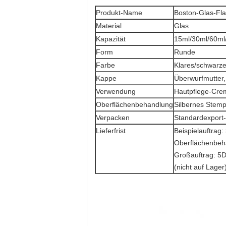
Produkt-Name
Boston-Glas-Fla
Material
Glas
Kapazität
15ml/30ml/60ml
Form
Runde
Farbe
Klares/schwarze
Kappe
Überwurfmutter
Verwendung
Hautpflege-Crem
Oberflächenbehandlung
Silbernes Stemp
Verpacken
Standardexport-
Lieferfrist
Beispielauftrag
Oberflächenbeh
Großauftrag: 5
(nicht auf Lager