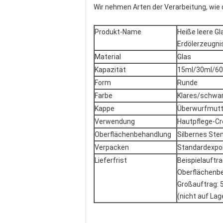
Wir nehmen Arten der Verarbeitung, wie d
Produkt-Name
Heiße leere G
Erdölerzeugni
Material
Glas
Kapazität
15ml/30ml/6
Form
Runde
Farbe
Klares/schwar
Kappe
Überwurfmutt
Verwendung
Hautpflege-Cr
Oberflächenbehandlung
Silbernes Stem
Verpacken
Standardexpor
Lieferfrist
Beispielauftr
Oberflächenb
Großauftrag: 
(nicht auf Lag