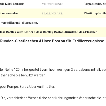
VERWENDUNG:
nde 120ml Bernstein
Verpackendes, Se
SEALLING ART:
l zu versenden
Plastiktropfenzä
-verschiffen und -c$verpacken.
ass Bottles
4Oz Amber Glass Bottles
Boston-Runden-Glas-Flaschen
,
,
 Runden-Glasflaschen 4 Unze Boston für Erdölerzeugnisse
der Reihe 120ml hergestellt vom hochwertigen Glas. Lebensmittelklass
therische öle benutzt werden.
ppe, Pumpe, Spray, Überwurfmutter.
le, verschiedene Wesentliche oder Nahrungsmittelätherische öle, etc