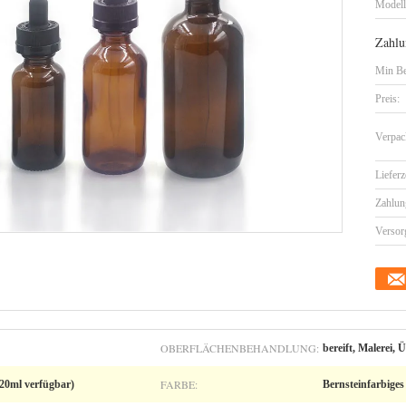
Model
Zahlu
Min Be
Preis:
Verpac
Lieferz
Zahlun
Versor
OBERFLÄCHENBEHANDLUNG:
bereift, Malerei,
FARBE:
20ml verfügbar)
Bernsteinfarbiges 