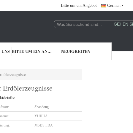
Bitte um ein Angebot
German
 UNS
BITTE UM EIN ANGEBOT
NEUIGKEITEN
rdölerzeugnisse
r Erdölerzeugnisse
tdetails:
ftsort:
Shandong
nname:
YUHUA
zierung:
MSDS FDA