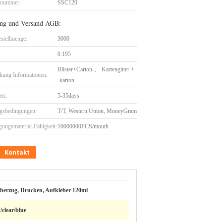
lnummer:
SSC120
ng und Versand AGB:
stellmenge:
3000
0.195
Blister+Carton-、 Kartengitter +
kung Informationen:
-karton
eit:
5-35days
gsbedingungen:
T/T, Western Union, MoneyGram
gungsmaterial-Fähigkeit:
10000000PCS/mouth
Kontakt
 Überzug, Drucken, Aufkleber 120ml
/clear/blue