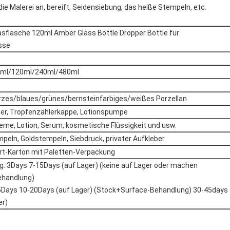
ie Malerei an, bereift, Seidensiebung, das heiße Stempeln, etc.
lasflasche 120ml Amber Glass Bottle Dropper Bottle für
sse
0ml/120ml/240ml/480ml
zes/blaues/grünes/bernsteinfarbiges/weißes Porzellan
er, Tropfenzählerkappe, Lotionspumpe
eme, Lotion, Serum, kosmetische Flüssigkeit und usw.
peln, Goldstempeln, Siebdruck, privater Aufkleber
t-Karton mit Paletten-Verpackung
ag: 3Days 7-15Days (auf Lager) (keine auf Lager oder machen
ehandlung)
5Days 10-20Days (auf Lager) (Stock+Surface-Behandlung) 30-45days
er)