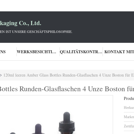
aging Co., Ltd.
N IST UNSERE GESCHÄFTSPHILOSOPHIE.
UNS
WERKSBESICHTIGUNG
QUALITÄTSKONTROLLE
KONTAKT MIT
120ml leeren Amber Glass Bottles Runden-Glasflaschen 4 Unze Boston für E
ottles Runden-Glasflaschen 4 Unze Boston fü
Produk
Herkun
Marke
Zertifi