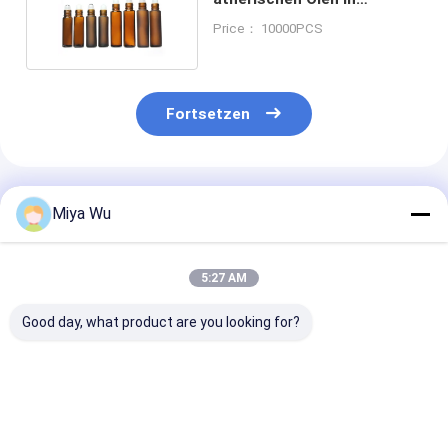
Glasflaschen für DHL-
Price： 10000PCS
Versand
Fortsetzen
Empfohlene Produkte
Miya Wu
5:27 AM
Good day, what product are you looking for?
Schönheit, die Mini
6 ml 8 ml 12 ml leere
Luxus-Kosmeti
Glass Roll On Bottles
Glasflasche Luxus
Verpackung
12ml für das Parfüm
Kosmetik
Glasrolle auf
verpackt das goldene
Verpackung Behälter
Flaschen mit