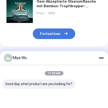
Oem Akzeptierte Ölserumflasche
mit Bambus-Tropfdropper-
Goldstreifen anpassbare
Price： 5000
Verpackung für ätherische Öle
kosmetische Hautpflege
Fortsetzen
Empfohlene Produkte
Miya Wu
11:25 AM
Good day, what product are you looking for?
Sliver Dropper
Serum-
Serum-Droppe
Serum Dropper
Tropffflaschen
Flaschen undic