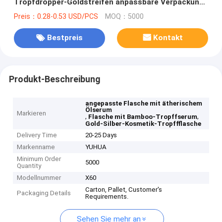
Tropfdropper-Goldstreifen anpassbare Verpackung
für ätherische Öle kosmetische Hautpflege
Preis：0.28-0.53 USD/PCS
MOQ：5000
Bestpreis
Kontakt
Produkt-Beschreibung
angepasste Flasche mit ätherischem
Ölserum
Markieren
,
,
Flasche mit Bamboo-Tropffserum
Gold-Silber-Kosmetik-Tropffflasche
Delivery Time
20-25 Days
Markenname
YUHUA
Minimum Order
5000
Quantity
Modellnummer
X60
Carton, Pallet, Customer's
Packaging Details
Requirements.
Sehen Sie mehr an