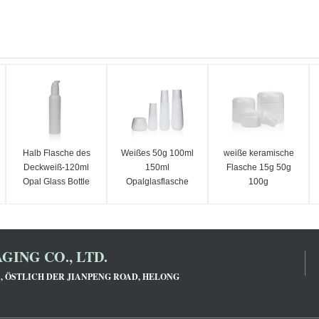
Halb Flasche des
Weißes 50g 100ml
weiße keramische
Deckweiß-120ml
150ml
Flasche 15g 50g
Opal Glass Bottle
Opalglasflasche
100g
Lotion Pump
Empty For Skincare
Opalglasflasche
Verpacken der Milch-
Cosmetic Packaging
ING CO., LTD.
71, ÖSTLICH DER JIANPENG ROAD, HELONG