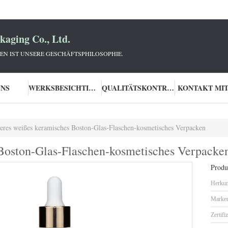
aging Co., Ltd.
N IST UNSERE GESCHÄFTSPHILOSOPHIE.
UNS
WERKSBESICHTIGUNG
QUALITÄTSKONTROLLE
KONTAKT MIT
eres weißes keramisches Boston-Glas-Flaschen-kosmetisches Verpacken
Boston-Glas-Flaschen-kosmetisches Verpacke
Produk
Herkun
Marke
Zertifi