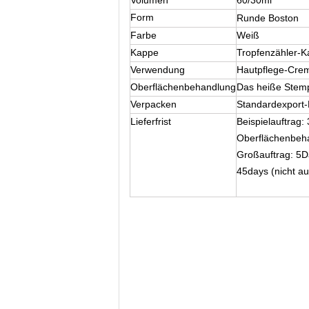
Volumen
60/30ml
Form
Runde Boston
Farbe
Weiß
Kappe
Tropfenzähler-
Verwendung
Hautpflege-Crem
Oberflächenbehandlung
Das heiße Stempe
Verpacken
Standardexport-
Lieferfrist
Beispielauftrag
Oberflächenbeh
Großauftrag: 5D
45days (nicht au