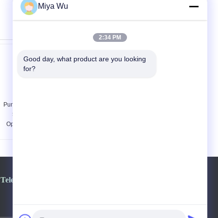
Miya Wu
2:34 PM
Good day, what product are you looking 
for?
Pumpflasche 30ml
50ml 100ml
Opalglasflasche
Refillable Ceramic
Telefon:
86-020-86371031