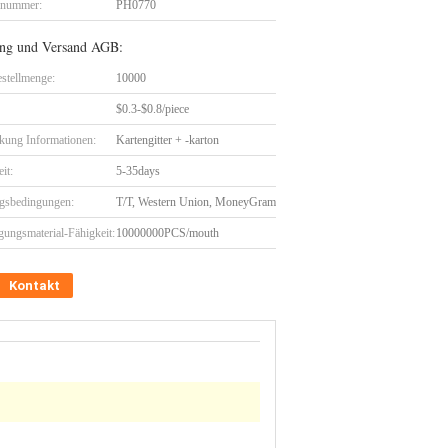
lnummer:
PH0770
ng und Versand AGB:
stellmenge:
10000
$0.3-$0.8/piece
kung Informationen:
Kartengitter + -karton
eit:
5-35days
gsbedingungen:
T/T, Western Union, MoneyGram
gungsmaterial-Fähigkeit:
10000000PCS/mouth
Kontakt