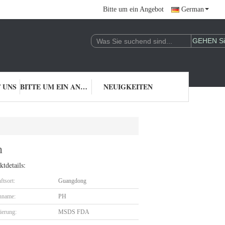
Bitte um ein Angebot
German
 UNS
BITTE UM EIN ANGEBOT
NEUIGKEITEN
n
tdetails:
ftsort:
Guangdong
nname:
PH
zierung:
MSDS FDA