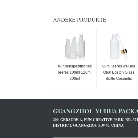
ANDERE PRODUKTE
Kundenspezifisches
60ml leeres weißes
leeres 100ml 120ml
Opal Boston Glass
200ml
Bottle Cosmetic
Opalglasflasche
Verpacken
White Porcelain
ringsum Form
GUANGZHOU YUHUA PACKAG
209, GEBÄUDE A, FUN CREATIVE PARK, NR. 3
DISTRICT, GUANGZHOU 510440, CHINA