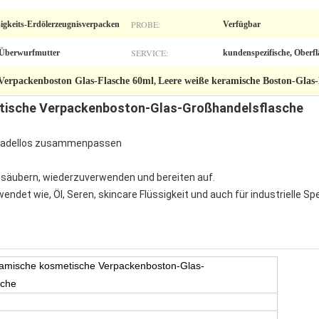
PROBE:
sigkeits-Erdölerzeugnisverpacken
Verfügbar
SERVICE:
 Überwurfmutter
kundenspezifische, Oberf
Verpackenboston Glas-Flasche 60ml
Leere weiße keramische Boston-Glas-
,
tische Verpackenboston-Glas-Großhandelsflasche
n tadellos zusammenpassen
u säubern, wiederzuverwenden und bereiten auf.
wendet wie, Öl, Seren, skincare Flüssigkeit und auch für industrielle 
amische kosmetische Verpackenboston-Glas-
sche