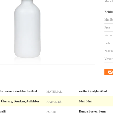
Model
Zahlu
Min Be
Preis:
Verpac
Lieferz
Zahlun
Versor
MATERIAL:
he Boston Glas-Flasche 60ml
weißes Opalglas 60ml
KAPAZITÄT:
i, Überzug, Drucken, Aufkleber
60ml 30ml
FORM:
weiß
Runde Boston-Form