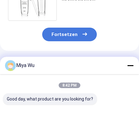
Verpackenlotions-Flasche
des Klarglas-40Ml
Fortsetzen
Empfohlene Produkte
Miya Wu
8:42 PM
Good day, what product are you looking for?
Oem Akzeptierte
Sliver Dropper
Serum-
Ölserumflasche mit
Serum Dropper
Tropffflasche
Bambus-
Flaschen
Dauerglasbehä
Tropfdropper-
kundenspezifische
ideal für äther