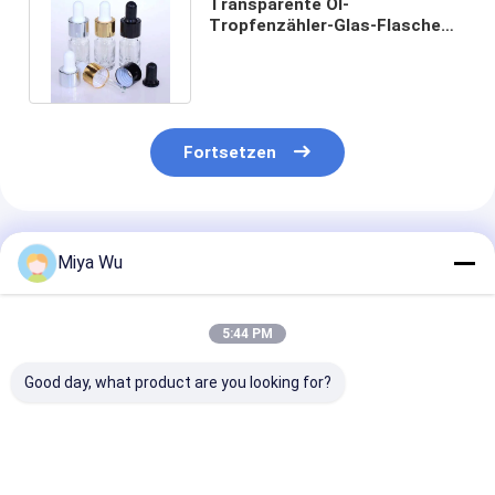
Transparente Öl-
Tropfenzähler-Glas-Flasche
des Gold0.16oz für
wesentliches Wasser
Fortsetzen
Empfohlene Produkte
Miya Wu
5:44 PM
Good day, what product are you looking for?
Oem Akzeptierte
Logo Custom Round
Glas-Öl-Dropp
Ölserumflasche mit
Serum Ölflasche
Glasflasche L