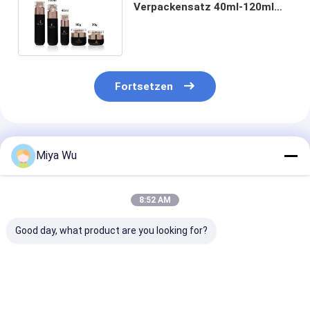
Verpackensatz 40ml-120ml
für Hautpflege-Creme-Lotion
Fortsetzen
Empfohlene Produkte
Miya Wu
8:52 AM
Good day, what product are you looking for?
Glas-
Kosmetikverpackungsset
Luxusglas
Kosmetikverpackungsset
mit Glas-
Verpackungsf
mit
Kosmetikflaschen,
für