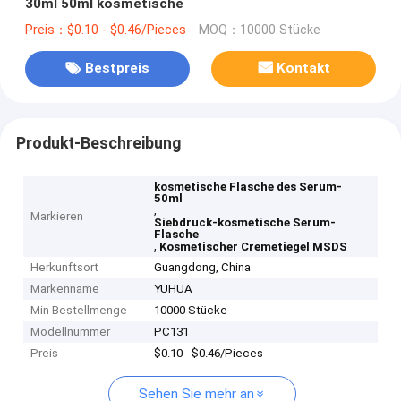
30ml 50ml kosmetische
Preis：$0.10 - $0.46/Pieces
MOQ：10000 Stücke
Bestpreis
Kontakt
Produkt-Beschreibung
kosmetische Flasche des Serum-
50ml
,
Markieren
Siebdruck-kosmetische Serum-
Flasche
,
Kosmetischer Cremetiegel MSDS
Herkunftsort
Guangdong, China
Markenname
YUHUA
Min Bestellmenge
10000 Stücke
Modellnummer
PC131
Preis
$0.10 - $0.46/Pieces
Sehen Sie mehr an