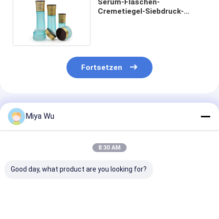
Serum-Flaschen-
Cremetiegel-Siebdruck-
Oberfläche 30ml 50ml
kosmetische
Fortsetzen
Empfohlene Produkte
Miya Wu
8:30 AM
Good day, what product are you looking for?
Glas-
Kosmetikverpackungsset
Luxusglas
Kosmetikverpackungsset
mit Glas-
Verpackungsf