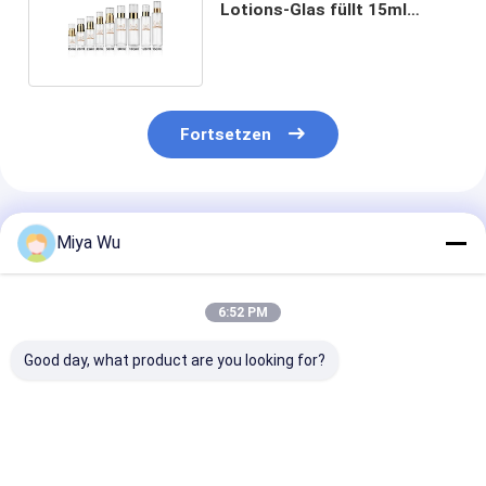
Lotions-Glas füllt 15ml
100ml 150ml mit Kappe ab
Fortsetzen
Empfohlene Produkte
Miya Wu
6:52 PM
Good day, what product are you looking for?
Körperlotion-
Glaslotion-
Glasflasche mi
Sprühkappen-
Glasflaschen mit
Grundlotion
Kosmetikflaschen-
Pumpaufsatz,