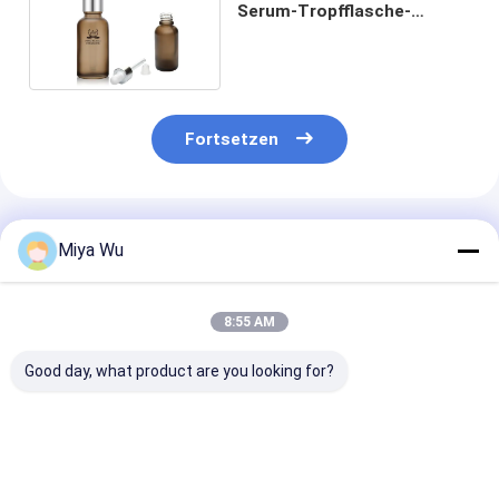
Serum-Tropfflasche-
bereifte runde Glasform
Fortsetzen
Empfohlene Produkte
Miya Wu
8:55 AM
Good day, what product are you looking for?
Oem Akzeptierte
Sliver Dropper
Serum-
Ölserumflasche mit
Serum Dropper
Tropffflasche
Bambus-
Flaschen
Dauerglasbehä