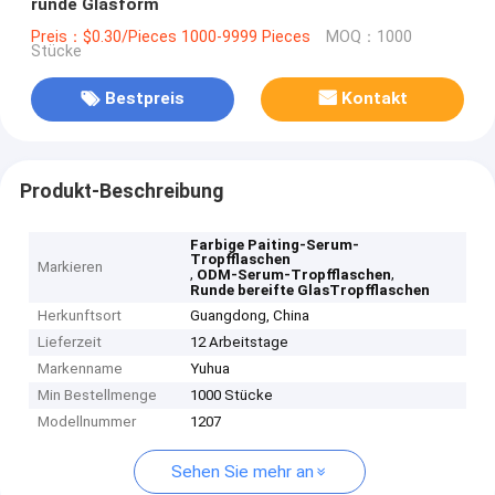
runde Glasform
Preis：$0.30/Pieces 1000-9999 Pieces
MOQ：1000
Stücke
Bestpreis
Kontakt
Produkt-Beschreibung
Farbige Paiting-Serum-
Tropfflaschen
Markieren
,
,
ODM-Serum-Tropfflaschen
Runde bereifte GlasTropfflaschen
Herkunftsort
Guangdong, China
Lieferzeit
12 Arbeitstage
Markenname
Yuhua
Min Bestellmenge
1000 Stücke
Modellnummer
1207
Sehen Sie mehr an