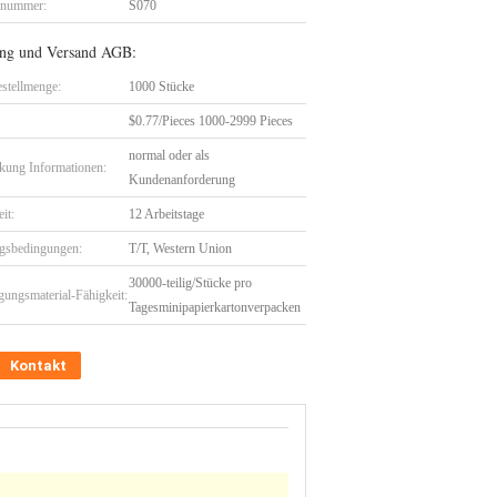
lnummer:
S070
ng und Versand AGB:
stellmenge:
1000 Stücke
$0.77/Pieces 1000-2999 Pieces
normal oder als
kung Informationen:
Kundenanforderung
eit:
12 Arbeitstage
gsbedingungen:
T/T, Western Union
30000-teilig/Stücke pro
gungsmaterial-Fähigkeit:
Tagesminipapierkartonverpacken
Kontakt