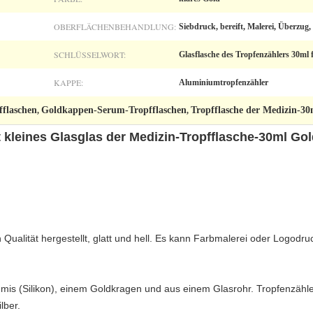
OBERFLÄCHENBEHANDLUNG:
Siebdruck, bereift, Malerei, Überzug,
SCHLÜSSELWORT:
Glasflasche des Tropfenzählers 30ml
KAPPE:
Aluminiumtropfenzähler
flaschen
Goldkappen-Serum-Tropfflaschen
Tropfflasche der Medizin-30
,
,
t kleines Glasglas der Medizin-Tropfflasche-30ml G
Qualität hergestellt, glatt und hell. Es kann Farbmalerei oder Logodru
is (Silikon), einem Goldkragen und aus einem Glasrohr. Tropfenzähle
lber.