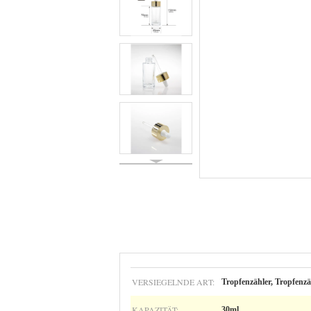
VERSIEGELNDE ART:
Tropfenzähler, Tropfenzä
KAPAZITÄT:
30ml