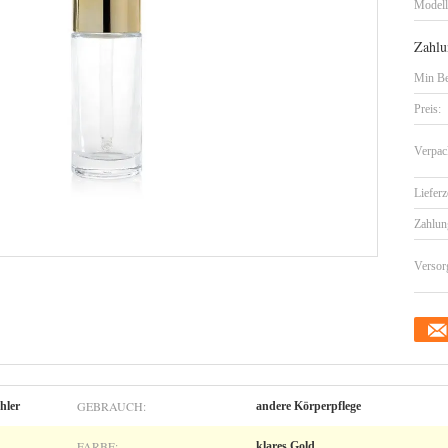
Model
Zahlu
Min Be
Preis:
Verpac
Lieferz
Zahlun
Versor
GEBRAUCH:
hler
andere Körperpflege
FARBE:
klares Gold