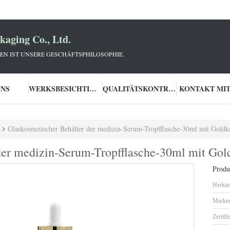
aging Co., Ltd.
N IST UNSERE GESCHÄFTSPHILOSOPHIE.
UNS
WERKSBESICHTIGUNG
QUALITÄTSKONTROLLE
KONTAKT MIT
Glaskosmetischer Behälter der medizin-Serum-Tropfflasche-30ml mit Goldk
der medizin-Serum-Tropfflasche-30ml mit Go
Produk
Herkun
Marke
Zertifi