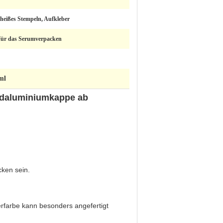
 heißes Stempeln, Aufkleber
 für das Serumverpacken
ml
oldaluminiumkappe ab
cken sein.
rfarbe kann besonders angefertigt