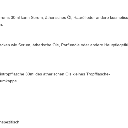
serums 30ml kann Serum, ätherisches Öl, Haaröl oder andere kosmetisc
n.
acken wie Serum, ätherische Öle, Parfümöle oder andere Hautpflegeflüs
ntropfflasche 30ml des ätherischen Öls kleines Tropfflasche-
niumkappe
nspezifisch