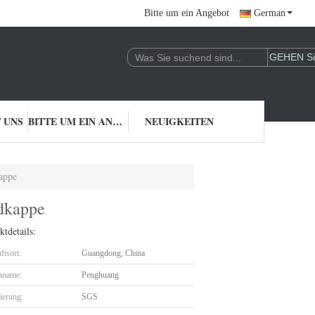
Bitte um ein Angebot
German
 UNS
BITTE UM EIN ANGEBOT
NEUIGKEITEN
appe
ldkappe
tdetails:
ftsort:
Guangdong, China
nname:
Penghuang
zierung:
SGS