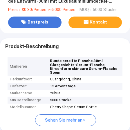
des Entwurfs-30ml mit Luxusaluminiumdeckel-
Cherry Shape Skincare Serum Bottle Soem
Preis：$0.30/Pieces >=5000 Pieces
MOQ：5000 Stücke
Bestpreis
Kontakt
Produkt-Beschreibung
,
Runde bereifte Flasche 30ml
,
Glasgesichts-Serum-Flasche
Markieren
Kirschform skincare Serum-Flasche
Soem
Herkunftsort
Guangdong, China
Lieferzeit
12 Arbeitstage
Markenname
Yuhua
Min Bestellmenge
5000 Stücke
Modellnummer
Cherry Shape Serum Bottle
Sehen Sie mehr an