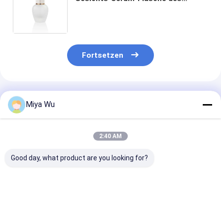
Entwurfs-30ml mit
Luxusaluminiumdeckel-Cherry
Shape Skincare Serum Bottle Soem
Fortsetzen
Empfohlene Produkte
Miya Wu
2:40 AM
Good day, what product are you looking for?
Oem Akzeptierte
Sliver Dropper
Serum-
Ölserumflasche mit
Serum Dropper
Tropffflasche
Bambus-
Flaschen
Dauerglasbehä
Tropfdropper-
kundenspezifische
ideal für äther